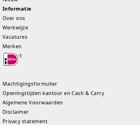
Informatie
Rugtassen
Over ons
Skippy's
Werkwijze
Vacatures
Slime & Putty
Merken
Slow rise
Contact
Sluban
SO Kawaii
Machtigingsformulier
Openingstijden kantoor en Cash & Carry
Spaarpotten
Algemene Voorwaarden
Speelfiguren en sets
Disclaimer
Privacy statement
Spidey
Sitemap
Stitch