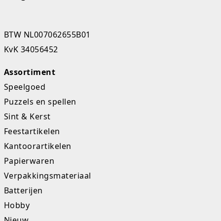
K-pop Star
Perforators
BTW NL007062655B01
Little Dutch
Plakband
KvK 34056452
Lumpin
Post-It
Assortiment
Magnetic Construction Sets
Puntenslijpers
Speelgoed
Puzzels en spellen
Muziek
Rainbow
Sint & Kerst
Opruiming
Rekenmachines
Feestartikelen
Kantoorartikelen
Peppa Pig
Scharen en messen
Papierwaren
Pluche
Schrijfwaren
Verpakkingsmateriaal
Batterijen
Poppen
Stempels en toebeh.
Hobby
Roleplay
Tesa power
Nieuw