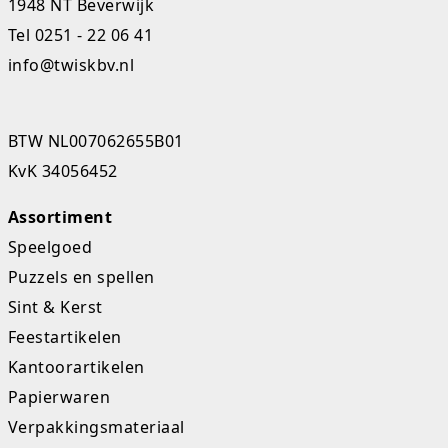
1948 NT Beverwijk
Studio Circus
Tel
0251 - 22 06 41
info@twiskbv.nl
Unicorns
Winkel, keuken en huis
BTW NL007062655B01
Woezel en Pip
KvK 34056452
Zomer- en buitenspeelgoed
Assortiment
Speelgoed
Puzzels en spellen
Sint & Kerst
Feestartikelen
Kantoorartikelen
Papierwaren
Verpakkingsmateriaal