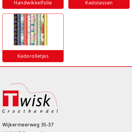
Handwikkelfolie
Kadotassen
Rugtassen
Skippy's
Slime & Putty
Slow rise
Kadorolletjes
Sluban
SO Kawaii
Spaarpotten
Speelfiguren en sets
Spidey
Wijkermeerweg 35-37
Stitch