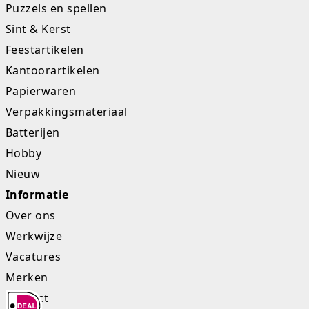
Puzzels en spellen
Rugtassen
Sint & Kerst
Feestartikelen
Skippy's
Kantoorartikelen
Slime & Putty
Papierwaren
Verpakkingsmateriaal
Slow rise
Batterijen
Sluban
Hobby
Nieuw
SO Kawaii
Informatie
Spaarpotten
Over ons
Werkwijze
Speelfiguren en sets
Vacatures
Spidey
Merken
Contact
Stitch