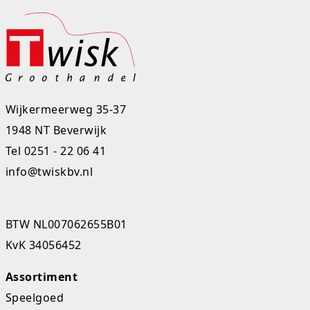
K-pop Star
Perforators
Little Dutch
Plakband
Lumpin
Post-It
Wijkermeerweg 35-37
Magnetic Construction Sets
Puntenslijpers
1948 NT Beverwijk
Muziek
Rainbow
Tel
0251 - 22 06 41
info@twiskbv.nl
Opruiming
Rekenmachines
Peppa Pig
Scharen en messen
BTW NL007062655B01
Pluche
Schrijfwaren
KvK 34056452
Poppen
Stempels en toebeh.
Assortiment
Speelgoed
Roleplay
Tesa power