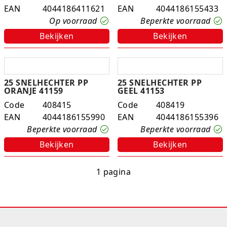
EAN
4044186411621
EAN
4044186155433
Experimenteer dozen
Ravensburger
Slingers
Klussentape
Kaftplastic
Plakdecoratie
Op voorraad
Beperkte voorraad
Fien en Teun
Speelkleden
Kubushouders
Kopieer/print papier
Tape
Bekijken
Bekijken
Fietsjes, scooters en acc
Spellen overige
Lijm
Notitieboeken
Touw
Frozen
Zwijsen
Linialen
Pin- en kassarollen
Verzenddozen
25 SNELHECHTER PP
25 SNELHECHTER PP
ORANJE 41159
GEEL 41153
Geweren en pistolen
Nietmachines
Schriften
Code
408415
Code
408419
EAN
4044186155990
EAN
4044186155396
Gravitrax
Paperclips, punaises, etc
Schrijfblokken
Beperkte voorraad
Beperkte voorraad
Bekijken
Bekijken
Houten speelgoed
Parkeerschijf
1 pagina
K3
Passers
Klein speelgoed
Pen etui's
Koffers en servies
Pennenbakjes