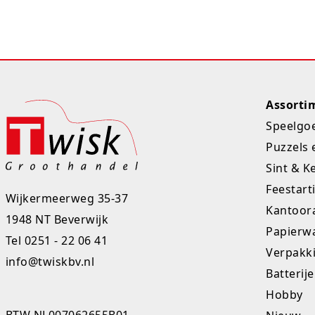
Assorti
Speelgo
Puzzels 
Sint & K
Feestart
Wijkermeerweg 35-37
Kantoora
1948 NT Beverwijk
Papierw
Tel
0251 - 22 06 41
Verpakk
info@twiskbv.nl
Batterij
Hobby