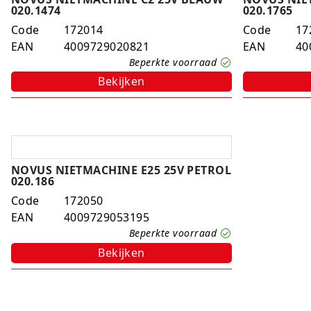
020.1474
020.1765
Code
172014
Code
17
EAN
4009729020821
EAN
40
Beperkte voorraad
Bekijken
NOVUS NIETMACHINE E25 25V PETROL
020.186
Code
172050
EAN
4009729053195
Beperkte voorraad
Bekijken