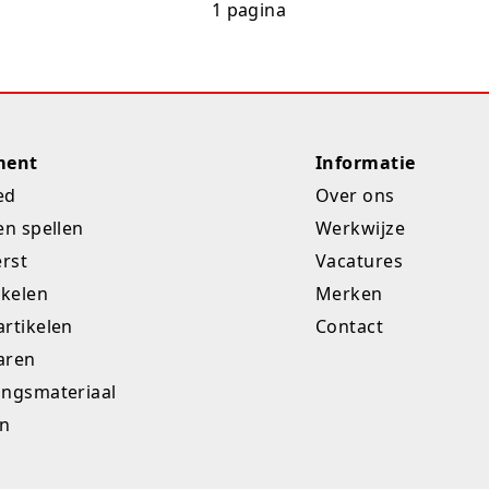
1 pagina
ment
Informatie
ed
Over ons
en spellen
Werkwijze
erst
Vacatures
ikelen
Merken
rtikelen
Contact
aren
ingsmateriaal
en