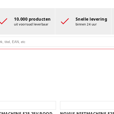
10.000 producten
Snelle levering
uit voorraad leverbaar
binnen 24 uur
TMACHINE E25 25V ROOD
NOVUS NIETMACHINE E2