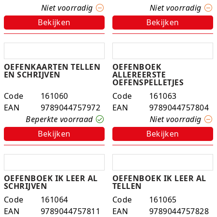
Niet voorradig
Niet voorradig
Experimenteer dozen
Ravensburger
Slingers
Klussentape
Kaftplastic
Plakdecoratie
Bekijken
Bekijken
Fien en Teun
Speelkleden
Kubushouders
Kopieer/print papier
Tape
Fietsjes, scooters en acc
Spellen overige
Lijm
Notitieboeken
Touw
OEFENKAARTEN TELLEN
OEFENBOEK
EN SCHRIJVEN
ALLEREERSTE
Frozen
Zwijsen
Linialen
Pin- en kassarollen
Verzenddozen
OEFENSPELLETJES
Code
161060
Code
161063
Geweren en pistolen
Nietmachines
Schriften
EAN
9789044757972
EAN
9789044757804
Beperkte voorraad
Niet voorradig
Gravitrax
Paperclips, punaises, etc
Schrijfblokken
Bekijken
Bekijken
Houten speelgoed
Parkeerschijf
K3
Passers
OEFENBOEK IK LEER AL
OEFENBOEK IK LEER AL
SCHRIJVEN
TELLEN
Klein speelgoed
Pen etui's
Code
161064
Code
161065
Koffers en servies
Pennenbakjes
EAN
9789044757811
EAN
9789044757828