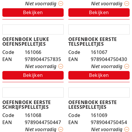
Niet voorradig
Niet voorradig
K-pop Star
Perforators
Bekijken
Bekijken
Little Dutch
Plakband
Lumpin
Post-It
OEFENBOEK LEUKE
OEFENBOEK EERSTE
OEFENSPELLETJES
TELSPELLETJES
Magnetic Construction Sets
Puntenslijpers
Code
161066
Code
161067
EAN
9789044757835
EAN
9789044750430
Muziek
Rainbow
Niet voorradig
Niet voorradig
Opruiming
Rekenmachines
Bekijken
Bekijken
Peppa Pig
Scharen en messen
Pluche
Schrijfwaren
OEFENBOEK EERSTE
OEFENBOEK EERSTE
SCHRIJFSPELLETJES
LEESSPELLETJES
Poppen
Stempels en toebeh.
Code
161068
Code
161069
EAN
9789044750447
EAN
9789044750454
Roleplay
Tesa power
Niet voorradig
Niet voorradig