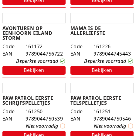
Bekijken
Bekijken
Studio Circus
Unicorns
AVONTUREN OP
MAMA IS DE
EENHOORN EILAND
ALLERLIEFSTE
Winkel, keuken en huis
STORM
Code
161172
Code
161226
Woezel en Pip
EAN
9789044756722
EAN
9789044745443
Beperkte voorraad
Beperkte voorraad
Zomer- en buitenspeelgoed
Bekijken
Bekijken
PAW PATROL EERSTE
PAW PATROL EERSTE
SCHRIJFSPELLETJES
TELSPELLETJES
Code
161250
Code
161251
EAN
9789044750539
EAN
9789044750546
Niet voorradig
Niet voorradig
Bekijken
Bekijken