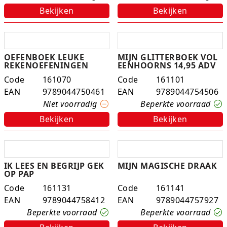
Bekijken
Bekijken
Rugtassen
Skippy's
OEFENBOEK LEUKE
MIJN GLITTERBOEK VOL
Slime & Putty
REKENOEFENINGEN
EENHOORNS 14,95 ADV
Code
161070
Code
161101
Slow rise
EAN
9789044750461
EAN
9789044754506
Niet voorradig
Beperkte voorraad
Sluban
Bekijken
Bekijken
SO Kawaii
Spaarpotten
IK LEES EN BEGRIJP GEK
MIJN MAGISCHE DRAAK
Speelfiguren en sets
OP PAP
Code
161131
Code
161141
Spidey
EAN
9789044758412
EAN
9789044757927
Beperkte voorraad
Beperkte voorraad
Stitch