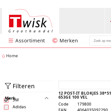
Assortiment
Merken
Speelgoed
Puzzels en spellen
Sint & Kerst
Feestartikelen
Kantoorartikelen
Papierwaren
Verpakkingsmateriaal
Batterijen
Hobby
Nieuw
Centrum
Jumbo
Little Dutch
Lumpin
Ravensburger
SES
Stabilo
Woody
MEER
⌂
Home
Filteren
12 POST-IT BLOKJES 38*
653GE 100 VEL
Merk
3M
Code
179800
Adidas
EAN
4064035092290