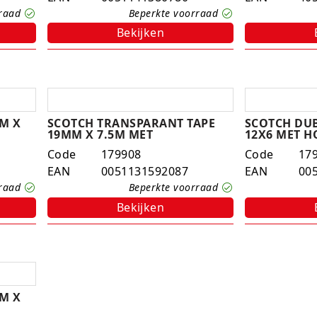
rraad
Beperkte voorraad
Bekijken
M X
SCOTCH TRANSPARANT TAPE
SCOTCH DUB
19MM X 7.5M MET
12X6 MET 
Code
179908
Code
17
EAN
0051131592087
EAN
00
rraad
Beperkte voorraad
Bekijken
M X