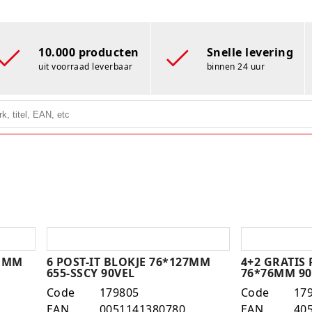
10.000 producten
Snelle levering
uit voorraad leverbaar
binnen 24 uur
51MM
6 POST-IT BLOKJE 76*127MM
4+2 GRATIS 
655-SSCY 90VEL
76*76MM 90
Code
179805
Code
17
EAN
0051141380780
EAN
40