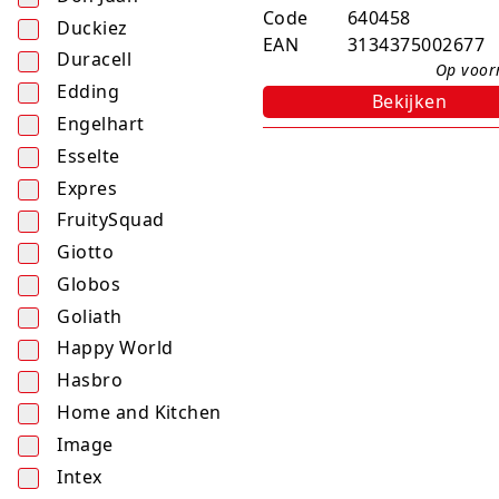
Code
640458
Duckiez
EAN
3134375002677
Duracell
Op voo
Edding
Bekijken
Engelhart
Esselte
Expres
FruitySquad
Giotto
Globos
Goliath
Happy World
Hasbro
Home and Kitchen
Image
Intex