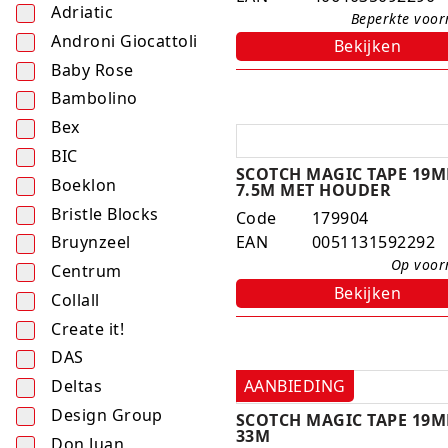
Adriatic
Beperkte voo
Androni Giocattoli
Bekijken
Baby Rose
Bambolino
Bex
BIC
SCOTCH MAGIC TAPE 19M
Boeklon
7.5M MET HOUDER
Bristle Blocks
Code
179904
EAN
0051131592292
Bruynzeel
Op voo
Centrum
Bekijken
Collall
Create it!
DAS
Deltas
AANBIEDING
Design Group
SCOTCH MAGIC TAPE 19M
33M
Don Juan