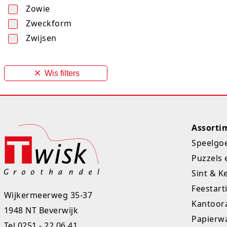
Zowie
Zweckform
Zwijsen
Wis filters
Assorti
Speelgo
Puzzels 
Sint & K
Feestart
Wijkermeerweg 35-37
Kantoora
1948 NT Beverwijk
Papierw
Tel
0251 - 22 06 41