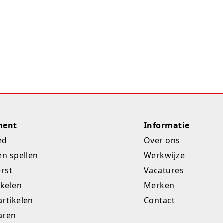
ment
Informatie
ed
Over ons
en spellen
Werkwijze
erst
Vacatures
ikelen
Merken
rtikelen
Contact
aren